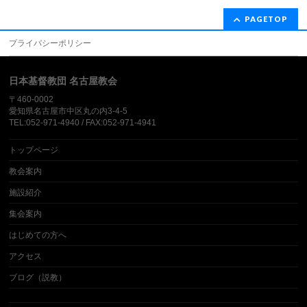
PAGETOP
プライバシーポリシー
日本基督教団 名古屋教会
〒460-0002
愛知県名古屋市中区丸の内3-4-5
TEL:052-971-4940 / FAX:052-971-4941
トップページ
教会案内
施設紹介
集会案内
はじめての方へ
アクセス
ブログ（説教）