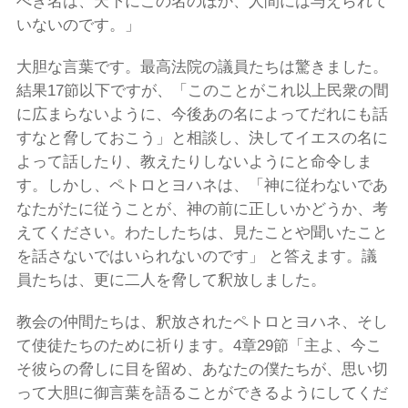
べき名は、天下にこの名のほか、人間には与えられて
いないのです。」
大胆な言葉です。最高法院の議員たちは驚きました。
結果17節以下ですが、「このことがこれ以上民衆の間
に広まらないように、今後あの名によってだれにも話
すなと脅しておこう」と相談し、決してイエスの名に
よって話したり、教えたりしないようにと命令しま
す。しかし、ペトロとヨハネは、「神に従わないであ
なたがたに従うことが、神の前に正しいかどうか、考
えてください。わたしたちは、見たことや聞いたこと
を話さないではいられないのです」 と答えます。議
員たちは、更に二人を脅して釈放しました。
教会の仲間たちは、釈放されたペトロとヨハネ、そし
て使徒たちのために祈ります。4章29節「主よ、今こ
そ彼らの脅しに目を留め、あなたの僕たちが、思い切
って大胆に御言葉を語ることができるようにしてくだ