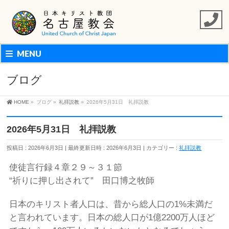
MENU
ブログ
HOME
»
ブログ
»
礼拝説教
»
2026年5月31日 礼拝説教
2026年5月31日 礼拝説教
投稿日 : 2026年6月3日
最終更新日時 : 2026年6月3日
カテゴリー :
礼拝説教
使徒言行録４章２９～３１節
“祈りに押し出されて” 田口博之牧師
日本のキリスト者人口は、昔から総人口の1%未満だ
と言われています。日本の総人口が1億2200万人ほど