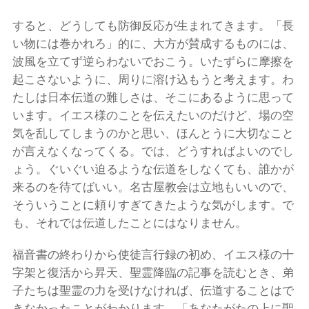
すると、どうしても防御反応が生まれてきます。「長
い物には巻かれろ」的に、大方が賛成するものには、
波風を立てず逆らわないでおこう。いたずらに摩擦を
起こさないように、周りに溶け込もうと考えます。わ
たしは日本伝道の難しさは、そこにあるように思って
います。イエス様のことを伝えたいのだけど、場の空
気を乱してしまうのかと思い、ほんとうに大切なこと
が言えなくなってくる。では、どうすればよいのでし
ょう。ぐいぐい迫るような伝道をしなくても、誰かが
来るのを待てばいい。名古屋教会は立地もいいので、
そういうことに頼りすぎてきたような気がします。で
も、それでは伝道したことにはなりません。
福音書の終わりから使徒言行録の初め、イエス様の十
字架と復活から昇天、聖霊降臨の記事を読むとき、弟
子たちは聖霊の力を受けなければ、伝道することはで
きなかったことがわかります。「あなたがたの上に聖