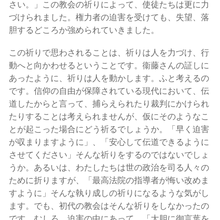
さい。」この教会の祈りによって、使徒たちは更に力
づけられました。権力者の迫害を受けても、失望、落
胆するどころか強められていきました。
この祈りで思わされることは、祈りは人を力づけ、行
動へと向かわせるということです。衞藤さんの証しに
あったように、祈りは人を動かします。ふと考えるの
です。信仰の自由が保障されている現代において、伝
道したからと言って、捕らえられたり裁判にかけられ
たりすることは考えられませんが、仮にそのようなこ
とが起こった場合にどう祈るでしょうか。「早く迫害
が収まりますように」、「安心して伝道できるように
させてください」そんな祈りをするのではないでしょ
うか。あるいは、わたしたちは世の政治を司る人々の
ために折りますが、「最高法院の指導者が悔い改めま
すように」そんな執り成しの祈りになるような気がし
ます。でも、初代の教会はそんな祈りをしなかったの
です。むしろ、迫害の中にあって、「大胆に御言葉を