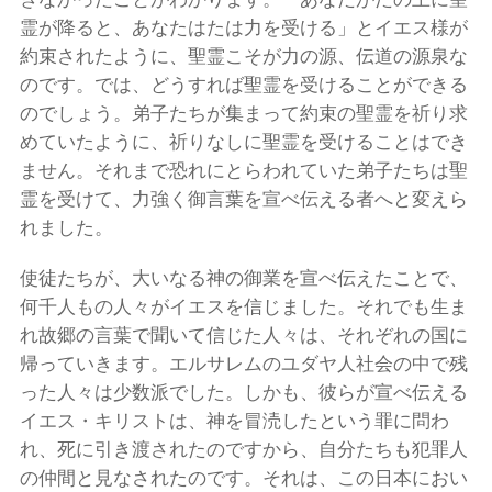
霊が降ると、あなたはたは力を受ける」とイエス様が
約束されたように、聖霊こそが力の源、伝道の源泉な
のです。では、どうすれば聖霊を受けることができる
のでしょう。弟子たちが集まって約束の聖霊を祈り求
めていたように、祈りなしに聖霊を受けることはでき
ません。それまで恐れにとらわれていた弟子たちは聖
霊を受けて、力強く御言葉を宣べ伝える者へと変えら
れました。
使徒たちが、大いなる神の御業を宣べ伝えたことで、
何千人もの人々がイエスを信じました。それでも生ま
れ故郷の言葉で聞いて信じた人々は、それぞれの国に
帰っていきます。エルサレムのユダヤ人社会の中で残
った人々は少数派でした。しかも、彼らが宣べ伝える
イエス・キリストは、神を冒涜したという罪に問わ
れ、死に引き渡されたのですから、自分たちも犯罪人
の仲間と見なされたのです。それは、この日本におい