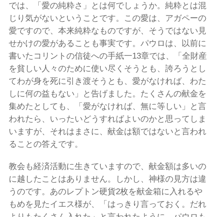
では、「愛の純粋さ」とは何でしょうか。純粋とは混
じり気がないということです。この愛は、アガペーの
愛ですので、本来純粋なものですが、そうではない見
せかけの愛があることも事実です。パウロは、以前に
書いたコリントの信徒への手紙一13章では、「全財産
を貧しい人々のために使い尽くそうとも、誇ろうとし
てわが身を死に引き渡そうとも、愛がなければ、わた
しに何の益もない」と告げました。たくさんの献金を
集めたとしても、「愛がなければ、無に等しい」と言
われたら、いったいどうすればよいのかと思ってしま
いますが、それはまさに、献金は額ではないと言われ
ることの答えです。
教会も経済活動に生きていますので、献金額は多いの
に越したことはありません。しかし、神様の見方は違
うのです。あのレプトン硬貨2枚を献金箱に入れるや
もめを見たイエス様が、「はっきり言っておく。だれ
よりもたくさん入れた」と言われたように。パウロも