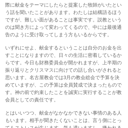
際に献金をテーマにしたらと提案した牧師がいたとい
う話を聞いたことがあります。わたしは結構語るほう
ですが、難しい面があることは事実です。説教という
のは聞き方によって変わってくるので、中には最後通
告のように受け取ってしまう方もいるからです。
いずれにせよ、献金するということは自分のお金を出
すことになりますので、日々の生活に密着しているか
らです。今日も財務委員会が開かれますが、上半期の
振り返りとクリスマスに向けての話し合いがされると
思います。名古屋教会では3月の教会総会で予算を決
めていますが、この予算は全員賛成で決まったもので
す。神の前で約束したことを誠実に実行することが教
会員としての責任です。
とはいいつつ、献金がなかなかできない事情のある人
もいます。相手が聞きたくないことは、言う側にとっ
てもストレスが生じます。気も遣いますし、嫌われる