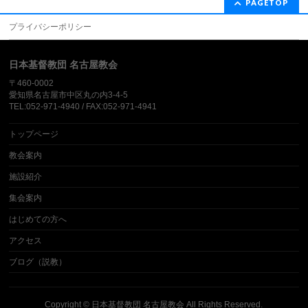
PAGETOP
プライバシーポリシー
日本基督教団 名古屋教会
〒460-0002
愛知県名古屋市中区丸の内3-4-5
TEL:052-971-4940 / FAX:052-971-4941
トップページ
教会案内
施設紹介
集会案内
はじめての方へ
アクセス
ブログ（説教）
Copyright ©
日本基督教団 名古屋教会
All Rights Reserved.