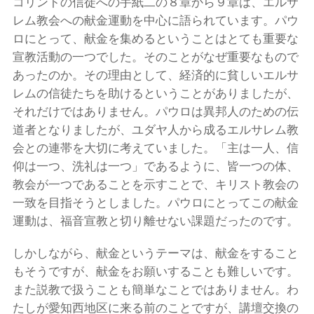
コリントの信徒への手紙二の８章から９章は、エルサ
レム教会への献金運動を中心に語られています。パウ
ロにとって、献金を集めるということはとても重要な
宣教活動の一つでした。そのことがなぜ重要なもので
あったのか。その理由として、経済的に貧しいエルサ
レムの信徒たちを助けるということがありましたが、
それだけではありません。パウロは異邦人のための伝
道者となりましたが、ユダヤ人から成るエルサレム教
会との連帯を大切に考えていました。「主は一人、信
仰は一つ、洗礼は一つ」であるように、皆一つの体、
教会が一つであることを示すことで、キリスト教会の
一致を目指そうとしました。パウロにとってこの献金
運動は、福音宣教と切り離せない課題だったのです。
しかしながら、献金というテーマは、献金をすること
もそうですが、献金をお願いすることも難しいです。
また説教で扱うことも簡単なことではありません。わ
たしが愛知西地区に来る前のことですが、講壇交換の