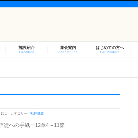
会
施設紹介
集会案内
はじめての方へ
Facilities
Assemblies
For Visitors
月13日
カテゴリー :
礼拝説教
徒への手紙一12章4～11節