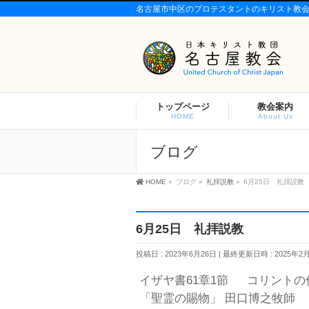
名古屋市中区のプロテスタントのキリスト教
トップページ
教会案内
HOME
About Us
ブログ
HOME
»
ブログ
»
礼拝説教
»
6月25日 礼拝説教
6月25日 礼拝説教
投稿日 : 2023年6月26日
最終更新日時 : 2025年2
イザヤ書61章1節 コリントの信
「聖霊の賜物」 田口博之牧師