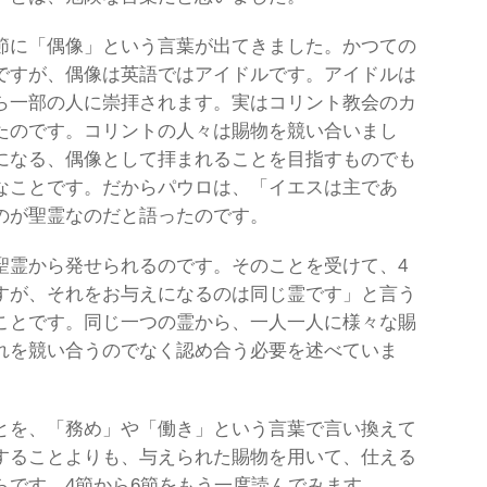
節に「偶像」という言葉が出てきました。かつての
ですが、偶像は英語ではアイドルです。アイドルは
ら一部の人に崇拝されます。実はコリント教会のカ
たのです。コリントの人々は賜物を競い合いまし
になる、偶像として拝まれることを目指すものでも
なことです。だからパウロは、「イエスは主であ
のが聖霊なのだと語ったのです。
聖霊から発せられるのです。そのことを受けて、4
すが、それをお与えになるのは同じ霊です」と言う
ことです。同じ一つの霊から、一人一人に様々な賜
れを競い合うのでなく認め合う必要を述べていま
とを、「務め」や「働き」という言葉で言い換えて
することよりも、与えられた賜物を用いて、仕える
らです。4節から6節をもう一度読んでみます。