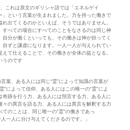
が、これは原文のギリシャ語では「エネルゲイ
ー」という言葉が生まれました。力を持った働きで
溢れ出てくるのかといえば、そうではありません。
、すべての場合にすべてのことをなさるのは同じ神
。自分が働くといっても、その働きは神が担ってく
、自ずと謙虚になります。一人一人が与えられてい
捉えて仕えることで、その働きが全体の益となる。
いうのです
の言葉、ある人には同じ“霊”によって知識の言葉が
霊”によって信仰、ある人にはこの唯一の“霊”によ
は奇跡を行う力、ある人には預言する力、ある人に
種々の異言を語る力、ある人には異言を解釈する力
てのことは、同じ唯一の“霊”の働きであっ
一人一人に分け与えてくださるのです。」