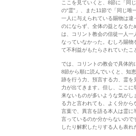
ここを見ていくと、8節に「同じ
の“霊”」、また11節で「同じ
一人に与えられている賜物は違
のにならず、全体の益となるた
は、コリント教会の信徒一人一
なっていなかった。むしろ賜物
て不利益がもたらされていたこ
では、コリントの教会で具体的
8節から順に読んでいくと、知
跡を行う力、預言する力、霊を
力が出てきます。但し、ここに
来ないものが多いような気がし
る力と言われても、よく分から
言葉で、異言を語る本人は霊に
言っているのか分からないので
したり解釈したりする人も表れ