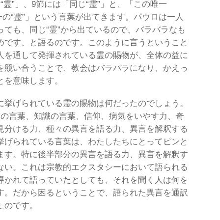
“霊”」、9節には「同じ“霊”」と、「この唯一
唯一の“霊”」という言葉が出てきます。パウロは一人
っても、同じ“霊”から出ているので、バラバラなも
めです、と語るのです。このように言うということ
人を通して発揮されている霊の賜物が、全体の益に
を競い合うことで、教会はバラバラになり、かえっ
とを意味します。
に挙げられている霊の賜物は何だったのでしょう。
恵の言葉、知識の言葉、信仰、病気をいやす力、奇
見分ける力、種々の異言を語る力、異言を解釈する
挙げられている言葉は、わたしたちにとってピンと
ます。特に後半部分の異言を語る力、異言を解釈す
ない。これは宗教的エクスタシーにおいて語られる
導かれて語っていたとしても、それを聞く人は何を
す。だから困るということで、語られた異言を通訳
たのです。