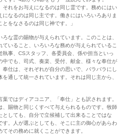
、それをお与えになるのは同じ霊です。務めにはい
えになるのは同じ主です。働きにはいろいろありま
ことをなさるのは同じ神です。」
いろな霊の賜物が与えられています。このことは、
れていること、いろいろな務めが与えられているこ
老執事、CSスタッフ、各委員会、係や担当といっ
の中でも、司式、奏楽、受付、献金、様々な奉仕が
、奉仕は、それぞれが自分の思いで、バラバラにし
体を通して統一されています。それは同じ主から、
言葉ではディアコニア、「奉仕」とも訳されます。
は、賜物と同じくすべて与えられるものです。牧師
たとしても、自分で立候補して出来ることではな
です。人が選ぶとしても、そこに主の御心があらわ
めてその務めに就くことができます。