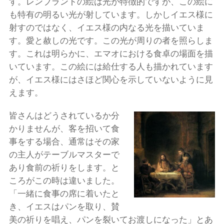
す。レンブラントの絵は光が特徴的ですが、この絵に
も特有の明るい光が射しています。しかしイエス様に
射すのではなく、イエス様の内なる光を描いていま
す。愛と赦しの光です。この光が周りの者を照らしま
す。これは明らかに、エマオにおける食卓の場面を描
いています。この絵には給仕する人も描かれています
が、イエス様にはさほど関心を示していないように見
えます。
皆さんはどうされているか分
かりませんが、客を招いて食
事をする場合、通常はその家
の主人がテーブルマスターで
あり食前の祈りをします。と
ころがこの時は違いました。
「一緒に食事の席に着いたと
き、イエスはパンを取り、賛
美の祈りを唱え、パンを裂いてお渡しになった」とあ