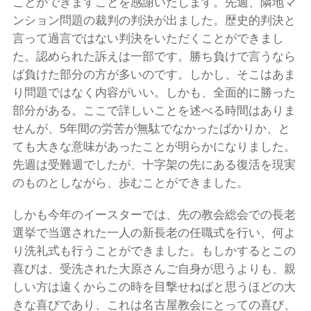
ことができますことを感謝いたします。先週、隣地マ
ンション問題の裁判の判決が出ました。歴史的判決と
言って過言ではない判決をいただくことができまし
た。認められた訴えは一部です。勝ち負けで言うなら
ば負けた部分の方が多いのです。しかし、そこはあま
り問題ではなく内容がいい。しかも、全面的に勝った
部分がある。ここで詳しいことを述べる時間はありま
せんが、5年間の労苦が無駄でなかったばかりか、と
ても大きな意味があったことが明らかになりました。
先週は受難週でしたが、十字架の先にある復活を現実
のものとしながら、歩むことができました。
しかも今年のイースターでは、先の教会総会での長老
選挙で当選された一人の新長老の任職式を行い、何よ
り洗礼式も行うことができました。もしかするとこの
喜びは、受洗された大原さんご自身が思うよりも、親
しい方は遠くからこの時を目撃せねばと思うほどの大
きな喜びであり、これは名古屋教会にとっての喜び、