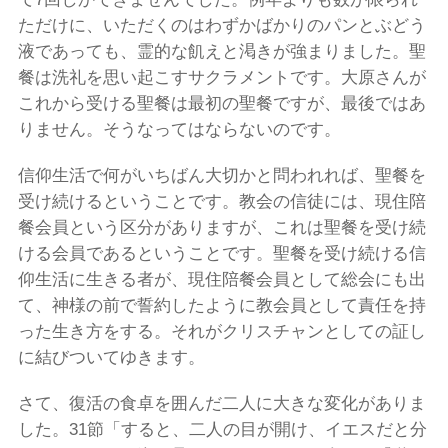
ただけに、いただくのはわずかばかりのパンとぶどう
液であっても、霊的な飢えと渇きが強まりました。聖
餐は洗礼を思い起こすサクラメントです。大原さんが
これから受ける聖餐は最初の聖餐ですが、最後ではあ
りません。そうなってはならないのです。
信仰生活で何がいちばん大切かと問われれば、聖餐を
受け続けるということです。教会の信徒には、現住陪
餐会員という区分がありますが、これは聖餐を受け続
ける会員であるということです。聖餐を受け続ける信
仰生活に生きる者が、現住陪餐会員として総会にも出
て、神様の前で誓約したように教会員として責任を持
った生き方をする。それがクリスチャンとしての証し
に結びついてゆきます。
さて、復活の食卓を囲んだ二人に大きな変化がありま
した。31節「すると、二人の目が開け、イエスだと分