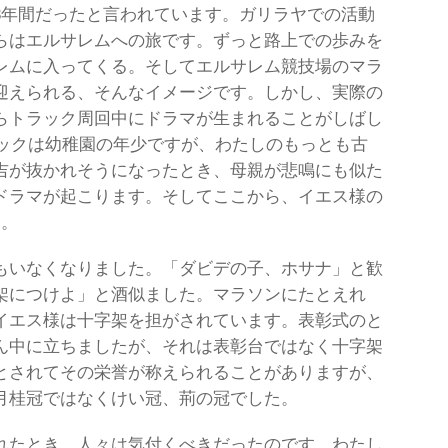
3年間だったと言われています。ガリラヤでの活動
らはエルサレムへの旅です。ずっと路上での歩みを
レムに入ってくる。そしてエルサレム競技場のマラ
迎えられる、そんなイメージです。しかし、実際の
らトラック周回中にドラマが生まれることがしばし
ピックは幼稚園の年少ですが、わたしのもっとも古
吉が抜かれそうになったとき、母親が悲鳴にも似た
ドラマが起こります。そしてここから、イエス様の
す。
もいなくなりました。「ダビデの子、ホサナ」と歓
架につけよ」と酒似ました。マラソンにたとえれ
イエス様は十字架を担がされています。表彰式のと
ん中に立ちましたが、それは表彰台ではなく十字架
とされてその栄誉が称えられることがありますが、
月桂冠ではなくけい冠、荊の冠でした。
れたとき、人々は気付くべきだったのです。わたし