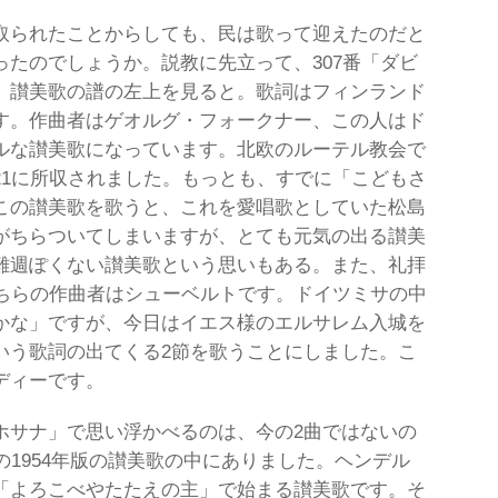
取られたことからしても、民は歌って迎えたのだと
たのでしょうか。説教に先立って、307番「ダビ
。讃美歌の譜の左上を見ると。歌詞はフィンランド
す。作曲者はゲオルグ・フォークナー、この人はド
ルな讃美歌になっています。北欧のルーテル教会で
21に所収されました。もっとも、すでに「こどもさ
この讃美歌を歌うと、これを愛唱歌としていた松島
がちらついてしまいますが、とても元気の出る讃美
難週ぽくない讃美歌という思いもある。また、礼拝
こちらの作曲者はシューベルトです。ドイツミサの中
かな」ですが、今日はイエス様のエルサレム入城を
いう歌詞の出てくる2節を歌うことにしました。こ
ディーです。
ホサナ」で思い浮かべるのは、今の2曲ではないの
の1954年版の讃美歌の中にありました。ヘンデル
「よろこべやたたえの主」で始まる讃美歌です。そ