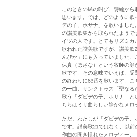
このときの民の叫び、詩編から
思います。では、どのように歌っ
デの子、ホサナ」を歌いました
の讃美歌集から取られたようで
イツの人です。とてもリズミカ
歌われた讃美歌ですが、讃美歌
んびか」にも入っていました。
保真（ほさな）という牧師の顔
歌です。その意味でいえば、受
の終わりに83番を歌います。
の一曲、サンクトゥス「聖なる
歌う「ダビデの子、ホサナ」と
ちらはミサ曲らしい静かなメロ
ただ、わたしが「ダビデの子、
です。讃美歌21ではなく、以前
作曲の聞き慣れたメロディー、