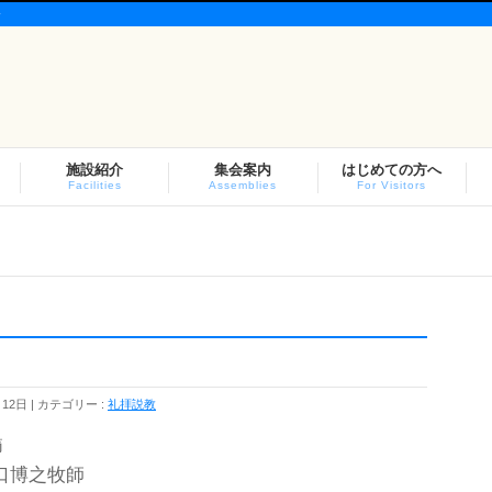
会
施設紹介
集会案内
はじめての方へ
Facilities
Assemblies
For Visitors
月12日
カテゴリー :
礼拝説教
節
口博之牧師