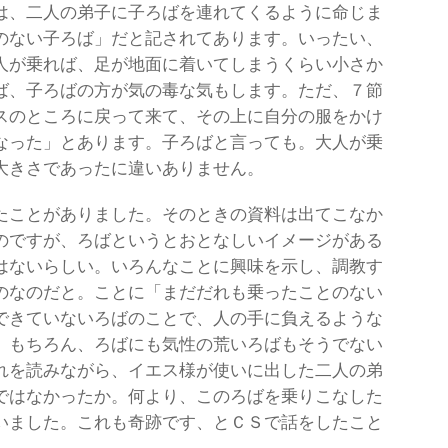
は、二人の弟子に子ろばを連れてくるように命じま
のない子ろば」だと記されてあります。いったい、
人が乗れば、足が地面に着いてしまうくらい小さか
ば、子ろばの方が気の毒な気もします。ただ、７節
スのところに戻って来て、その上に自分の服をかけ
なった」とあります。子ろばと言っても。大人が乗
大きさであったに違いありません。
たことがありました。そのときの資料は出てこなか
のですが、ろばというとおとなしいイメージがある
はないらしい。いろんなことに興味を示し、調教す
のなのだと。ことに「まだだれも乗ったことのない
できていないろばのことで、人の手に負えるような
。もちろん、ろばにも気性の荒いろばもそうでない
れを読みながら、イエス様が使いに出した二人の弟
ではなかったか。何より、このろばを乗りこなした
いました。これも奇跡です、とＣＳで話をしたこと