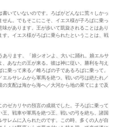
は書いていないのです。ろばがどんなに荒々しかっ
ません。でもそこにこそ、イエス様が子ろばに乗っ
意味があります。王が歩いて凱旋されることはあり
ます。イエス様がろばに乗られたということは、戦
こうあります。「娘シオンよ、大いに踊れ。娘エルサ
よ、あなたの王が来る。彼は神に従い、勝利を与え
ばに乗って来る／雌ろばの子であるろばに乗って。
／エルサレムから軍馬を絶つ。戦いの弓は絶たれ／
彼の支配は海から海へ／大河から地の果てにまで及
このゼカリヤの預言の成就でした。子ろばに乗って
い王、戦車や軍馬を絶つ王、戦いの弓を絶ち、諸国
ルサレムに入られたのです。この時、多くの人が自