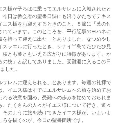
エス様が子ろばに乗ってエルサレムに入城されたと
。今日は教会暦の聖書日課にも沿うかたちでテキス
イエス様をお迎えするときのこと、８節に「葉の付
されています。このところを、平行記事のヨハネに
枝を持って迎えに出た」とありました。なつめやし
イスラエルに行ったとき、シナイ半島でたびたび見
、枝とも葉ともいえる広がりに特徴があります。か
ろの枝」と訳してありました。受難週に入るこの日
りました。
ルサレムに迎えられる」とあります。毎週の礼拝で
は、イエス様はすでにエルサレムへの旅を始めてお
われる決意を固め、受難への歩みを始めておられま
も、たくさんの人々がイエス様について行き、道々
。そのように旅を続けてきたイエス様が、いよいよ
ころを描くのが、今日の聖書箇所です。