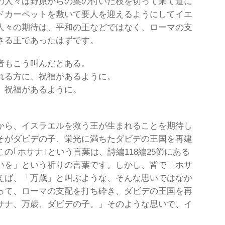
の人々は野原からの葉の付いた枝を切って来て道に
ドカーペットを敷いて要人を迎えるようにしてイエ
人々の期待は、平和の王などではなく、ローマの支
さる王であったはずです。
者もこう叫んだとある。
れる方に、祝福があるように。
、祝福があるように。
から、イスラエルを救う王が生まれることを期待し
そがダビデの子、栄光に満ちたダビデの王国を再建
の｢ホサナ｣という言葉は、詩編118編25節にある
いを」という祈りの言葉です。しかし、皆で「ホサ
えば、「万歳」と叫ぶような、そんな思いではなか
って、ローマの支配を打ち砕き、ダビデの王国を再
サナ、万歳、ダビデの子。」そのような思いで、イ