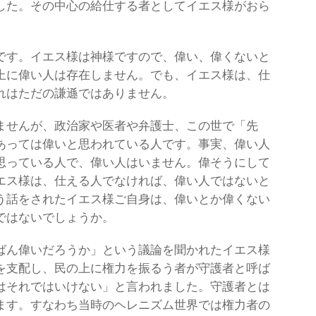
した。その中心の給仕する者としてイエス様がおら
です。イエス様は神様ですので、偉い、偉くないと
上に偉い人は存在しません。でも、イエス様は、仕
れはただの謙遜ではありません。
ませんが、政治家や医者や弁護士、この世で「先
あっては偉いと思われている人です。事実、偉い人
思っている人で、偉い人はいません。偉そうにして
エス様は、仕える人でなければ、偉い人ではないと
う話をされたイエス様ご自身は、偉いとか偉くない
ではないでしょうか。
ばん偉いだろうか」という議論を聞かれたイエス様
を支配し、民の上に権力を振るう者が守護者と呼ば
はそれではいけない」と言われました。守護者とは
ます。すなわち当時のヘレニズム世界では権力者の