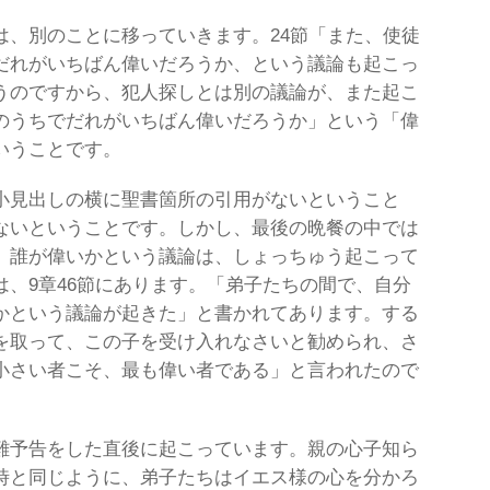
は、別のことに移っていきます。24節「また、使徒
だれがいちばん偉いだろうか、という議論も起こっ
うのですから、犯人探しとは別の議論が、また起こ
のうちでだれがいちばん偉いだろうか」という「偉
いうことです。
小見出しの横に聖書箇所の引用がないということ
ないということです。しかし、最後の晩餐の中では
、誰が偉いかという議論は、しょっちゅう起こって
、9章46節にあります。「弟子たちの間で、自分
かという議論が起きた」と書かれてあります。する
を取って、この子を受け入れなさいと勧められ、さ
小さい者こそ、最も偉い者である」と言われたので
難予告をした直後に起こっています。親の心子知ら
時と同じように、弟子たちはイエス様の心を分かろ