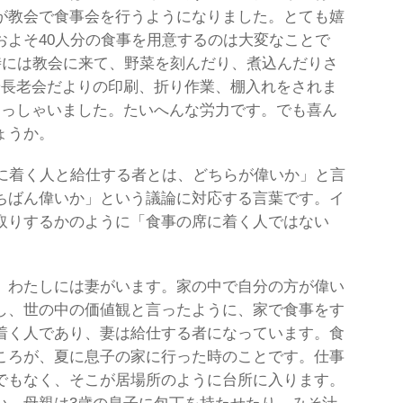
が教会で食事会を行うようになりました。とても嬉
およそ40人分の食事を用意するのは大変なことで
時には教会に来て、野菜を刻んだり、煮込んだりさ
や長老会だよりの印刷、折り作業、棚入れをされま
らっしゃいました。たいへんな労力です。でも喜ん
ょうか。
席に着く人と給仕する者とは、どちらが偉いか」と言
ちばん偉いか」という議論に対応する言葉です。イ
取りするかのように「食事の席に着く人ではない
、わたしには妻がいます。家の中で自分の方が偉い
し、世の中の価値観と言ったように、家で食事をす
着く人であり、妻は給仕する者になっています。食
ころが、夏に息子の家に行った時のことです。仕事
でもなく、そこが居場所のように台所に入ります。