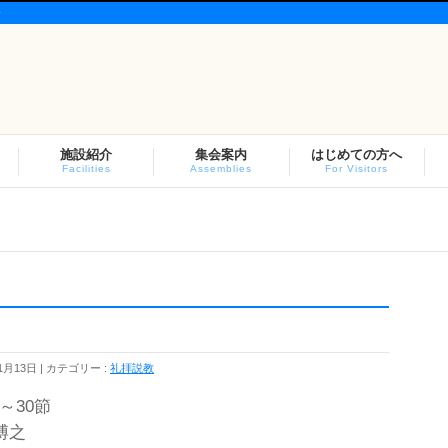
会
施設紹介
集会案内
はじめての方へ
Facilities
Assemblies
For Visitors
1月13日
カテゴリー :
礼拝説教
～30節
博之