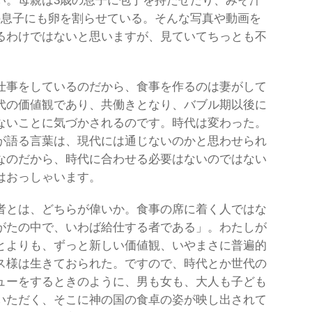
い。母親は3歳の息子に包丁を持たせたり、みそ汁
の息子にも卵を割らせている。そんな写真や動画を
るわけではないと思いますが、見ていてちっとも不
仕事をしているのだから、食事を作るのは妻がして
代の価値観であり、共働きとなり、バブル期以後に
ないことに気づかされるのです。時代は変わった。
が語る言葉は、現代には通じないのかと思わせられ
なのだから、時代に合わせる必要はないのではない
はおっしゃいます。
者とは、どちらが偉いか。食事の席に着く人ではな
がたの中で、いわば給仕する者である」。わたしが
とよりも、ずっと新しい価値観、いやまさに普遍的
ス様は生きておられた。ですので、時代とか世代の
ューをするときのように、男も女も、大人も子ども
いただく、そこに神の国の食卓の姿が映し出されて