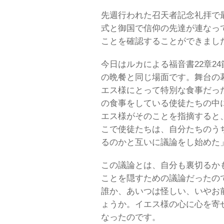
先週行われた召天者記念礼拝で
式と御国で信仰の先達が連なっ
ことを確認することができまし
今日はルカによる福音書22章2
の晩餐と同じ場面です。舞台の
エス様にとって特別な食事だっ
の食事をしている使徒たちの中
エス様がそのことを指摘すると
こで使徒たちは、自分たちのう
るのかと互いに議論をし始めた
この議論とは、自分も裏切るか
ことを隠すための議論だったの
誰か、あいつは怪しい、いやお
ょうか。イエス様の心に心を寄
なったのです。