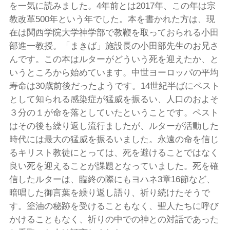
を一気に読みました。4年前とは2017年、この年は宗
教改革500年という年でした。本を書かれた方は、現
在は関西学院大学神学部で教鞭を取っておられる小田
部進一教授。「まきば」施設長の小田部先生のお兄さ
んです。この本はルターがどういう死を迎えたか、と
いうところから始めています。中世ヨーロッパの平均
寿命は30歳前後だったようです。14世紀半ばにペスト
として知られる感染症が猛威を振るい、人口のおよそ
３分の１が命を落としていたということです。ペスト
はその後も繰り返し流行ましたが、ルターが活動した
時代には最大の猛威を振るいました。永遠の命を信じ
るキリスト教徒にとっては、死を避けることではなく
良い死を迎えることが課題となっていました。死を確
信したルターは、臨終の際にもヨハネ3章16節など、
暗唱した御言葉を繰り返し語り、祈り続けたそうで
す。塗油の秘跡を受けることもなく、聖人たちに呼び
かけることもなく、祈りの中での神との対話であった