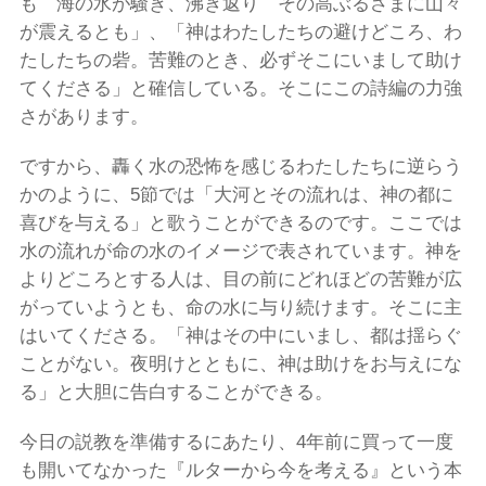
も 海の水が騒ぎ、沸き返り その高ぶるさまに山々
が震えるとも」、「神はわたしたちの避けどころ、わ
たしたちの砦。苦難のとき、必ずそこにいまして助け
てくださる」と確信している。そこにこの詩編の力強
さがあります。
ですから、轟く水の恐怖を感じるわたしたちに逆らう
かのように、5節では「大河とその流れは、神の都に
喜びを与える」と歌うことができるのです。ここでは
水の流れが命の水のイメージで表されています。神を
よりどころとする人は、目の前にどれほどの苦難が広
がっていようとも、命の水に与り続けます。そこに主
はいてくださる。「神はその中にいまし、都は揺らぐ
ことがない。夜明けとともに、神は助けをお与えにな
る」と大胆に告白することができる。
今日の説教を準備するにあたり、4年前に買って一度
も開いてなかった『ルターから今を考える』という本