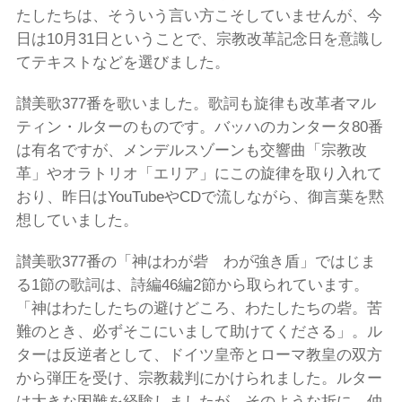
たしたちは、そういう言い方こそしていませんが、今
日は10月31日ということで、宗教改革記念日を意識し
てテキストなどを選びました。
讃美歌377番を歌いました。歌詞も旋律も改革者マル
ティン・ルターのものです。バッハのカンタータ80番
は有名ですが、メンデルスゾーンも交響曲「宗教改
革」やオラトリオ「エリア」にこの旋律を取り入れて
おり、昨日はYouTubeやCDで流しながら、御言葉を黙
想していました。
讃美歌377番の「神はわが砦 わが強き盾」ではじま
る1節の歌詞は、詩編46編2節から取られています。
「神はわたしたちの避けどころ、わたしたちの砦。苦
難のとき、必ずそこにいまして助けてくださる」。ル
ターは反逆者として、ドイツ皇帝とローマ教皇の双方
から弾圧を受け、宗教裁判にかけられました。ルター
は大きな困難を経験しましたが、そのような折に、仲