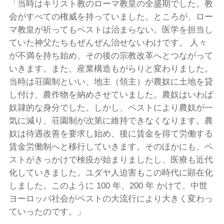
「当時はキリスト教のローマ教皇の全盛期でした。教
会がすべての権威を持っていました。ところが、ロー
マ教皇が祈ってもペストは治まらない。医学を担当し
ていた神父たちもぜんぜん治せないわけです。 人々
が不満を持ち始め、その後の宗教改革へとつながって
いきます。また、産業構造もがらりと変わりました。
当時は荘園制といい、地主（領主）が農奴に土地を貸
し付け、農作物を納めさせていました。農奴はいわば
奴隷的な身分でした。しかし、ペストにより農奴が一
気に減り、荘園制が次第に維持できなくなります。農
奴は待遇改善を要求し始め、後に賃金を得て労働する
賃金労働制へと移行していきます。そのほかにも、ペ
ストがきっかけで検疫が始まりましたし、医療も近代
化していきました。ユダヤ人迫害もこの時代に顕在化
しました。このように 100 年、200 年 かけて、中世
ヨーロッパ社会がペストの大流行により大きく変わっ
ていったのです。」