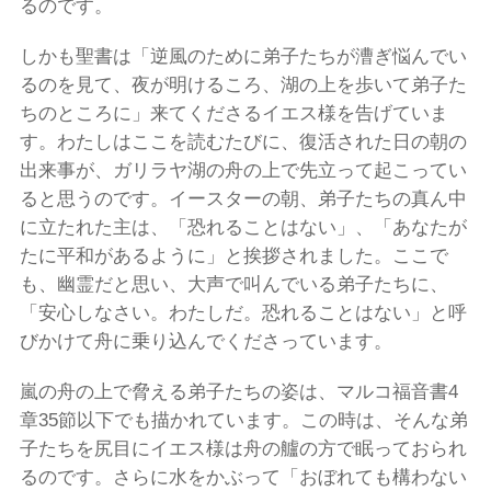
るのです。
しかも聖書は「逆風のために弟子たちが漕ぎ悩んでい
るのを見て、夜が明けるころ、湖の上を歩いて弟子た
ちのところに」来てくださるイエス様を告げていま
す。わたしはここを読むたびに、復活された日の朝の
出来事が、ガリラヤ湖の舟の上で先立って起こってい
ると思うのです。イースターの朝、弟子たちの真ん中
に立たれた主は、「恐れることはない」、「あなたが
たに平和があるように」と挨拶されました。ここで
も、幽霊だと思い、大声で叫んでいる弟子たちに、
「安心しなさい。わたしだ。恐れることはない」と呼
びかけて舟に乗り込んでくださっています。
嵐の舟の上で脅える弟子たちの姿は、マルコ福音書4
章35節以下でも描かれています。この時は、そんな弟
子たちを尻目にイエス様は舟の艫の方で眠っておられ
るのです。さらに水をかぶって「おぼれても構わない