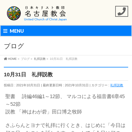
MENU
ブログ
HOME
»
ブログ
»
礼拝説教
»
10月31日 礼拝説教
10月31日 礼拝説教
投稿日 : 2021年10月31日
最終更新日時 : 2021年10月31日
カテゴリー :
礼拝説教
聖書 詩編46編1～12節、 マルコによる福音書6章45
～52節
説教 「神はわが砦」田口博之牧師
さふらんとヨナで礼拝に行くとき、はじめに「今日は