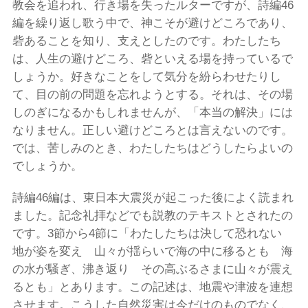
教会を追われ、行き場を失ったルターですが、詩編46
編を繰り返し歌う中で、神こそが避けどころであり、
砦あることを知り、支えとしたのです。わたしたち
は、人生の避けどころ、砦といえる場を持っているで
しょうか。好きなことをして気分を紛らわせたりし
て、目の前の問題を忘れようとする。それは、その場
しのぎになるかもしれませんが、「本当の解決」には
なりません。正しい避けどころとは言えないのです。
では、苦しみのとき、わたしたちはどうしたらよいの
でしょうか。
詩編46編は、東日本大震災が起こった後によく読まれ
ました。記念礼拝などでも説教のテキストとされたの
です。3節から4節に「わたしたちは決して恐れない
地が姿を変え 山々が揺らいで海の中に移るとも 海
の水が騒ぎ、沸き返り その高ぶるさまに山々が震え
るとも」とあります。この記述は、地震や津波を連想
させます。こうした自然災害は今だけのものでなく、