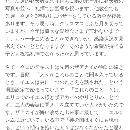
た。次週の召天者記念礼拝も１階のホールに召天者の
写真を並べ、礼拝では聖餐を祝います。他教会でも、
先週、今週と3年振りにバザーをしている教会が複数
あります。そう思う時、クリスマスもふた月を切って
いますが、今年は盛大な愛餐会とまで言わないまで
も、もう一歩進めることができないか。感染状況を見
据えてのこととなりますが、そのような希望が持てる
子ども祝福礼拝でなかったかと思っています。
さて、今日のテキストは先週のザアカイの物語の続き
です。冒頭、「人々がこれらのことに聞き入っている
とき、イエスは更に一つのたとえを話された」という
場面設定で始まっています。「これらのこと」とは、
エリコでのイエス様とザアカイのやりとりのことで
す。二人の会話に聞き耳を立てていた人々がいたので
す。ザアカイが悔い改めた出来事に接して、「エルサ
レムに近づいて」いる中で「神の国はすぐにも現れ
る」という期待を抱いた人々は少なくなかったと思わ