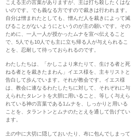
こえる主の言葉がありますが、主は打ち殺したくはな
いのです。でも義なる方ですので裁きは行われます。
自分は憎まれたとしても、憎んだ人を裁きによって滅
びることがないようにというのが主の願いです。その
ために、一人一人が授かったムナを宣べ伝えること
で、5人でも10人でも主に立ち帰る人が与えられるこ
とを、忍耐して待っておられるのです。
わたしたちは、「かしこより来たりて、生ける者と死
ねる者とを裁きたまわん」イエス様を、主キリストと
告白して歩んでいます。それが教会です。イエス様
は、教会に連なるわたしたちに対して、それぞれに与
えられたタレントを大胆に用いること、等しく与えら
れている神の言葉である1ムナを、しっかりと用いる
ことを、タラントンとムナのたとえを通して告げてい
ます。
土の中に大切に隠しておいたり、布に包んでしまって