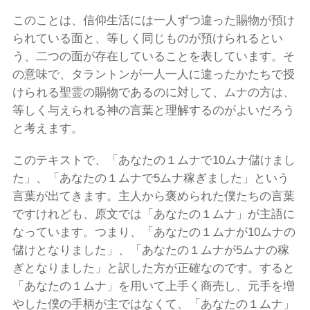
このことは、信仰生活には一人ずつ違った賜物が預け
られている面と、等しく同じものが預けられるとい
う、二つの面が存在していることを表しています。そ
の意味で、タラントンが一人一人に違ったかたちで授
けられる聖霊の賜物であるのに対して、ムナの方は、
等しく与えられる神の言葉と理解するのがよいだろう
と考えます。
このテキストで、「あなたの１ムナで10ムナ儲けまし
た」、「あなたの１ムナで5ムナ稼ぎました」という
言葉が出てきます。主人から褒められた僕たちの言葉
ですけれども、原文では「あなたの１ムナ」が主語に
なっています。つまり、「あなたの１ムナが10ムナの
儲けとなりました」、「あなたの１ムナが5ムナの稼
ぎとなりました」と訳した方が正確なのです。すると
「あなたの１ムナ」を用いて上手く商売し、元手を増
やした僕の手柄が主ではなくて、「あなたの１ムナ」