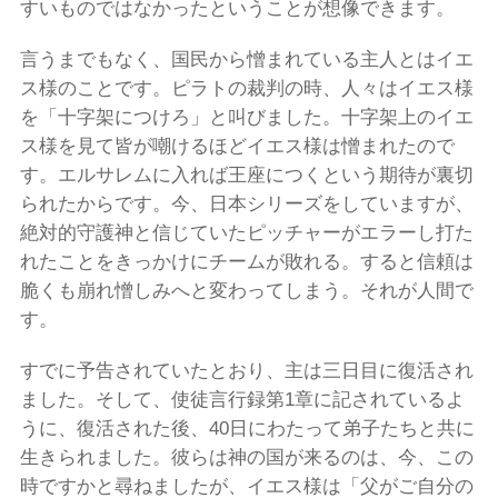
すいものではなかったということが想像できます。
言うまでもなく、国民から憎まれている主人とはイエ
ス様のことです。ピラトの裁判の時、人々はイエス様
を「十字架につけろ」と叫びました。十字架上のイエ
ス様を見て皆が嘲けるほどイエス様は憎まれたので
す。エルサレムに入れば王座につくという期待が裏切
られたからです。今、日本シリーズをしていますが、
絶対的守護神と信じていたピッチャーがエラーし打た
れたことをきっかけにチームが敗れる。すると信頼は
脆くも崩れ憎しみへと変わってしまう。それが人間で
す。
すでに予告されていたとおり、主は三日目に復活され
ました。そして、使徒言行録第1章に記されているよ
うに、復活された後、40日にわたって弟子たちと共に
生きられました。彼らは神の国が来るのは、今、この
時ですかと尋ねましたが、イエス様は「父がご自分の