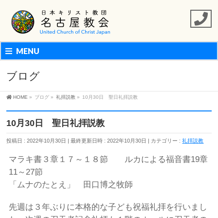
MENU
ブログ
HOME
»
ブログ
»
礼拝説教
»
10月30日 聖日礼拝説教
10月30日 聖日礼拝説教
投稿日 : 2022年10月30日
最終更新日時 : 2022年10月30日
カテゴリー :
礼拝説教
マラキ書３章１７～１８節 ルカによる福音書19章
11～27節
「ムナのたとえ」 田口博之牧師
先週は３年ぶりに本格的な子ども祝福礼拝を行いまし