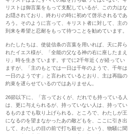
リストは御言葉をもって支配しているが、この力はな
お隠されており、終わりの時に初めて啓示されるであ
ろう。そのように言って、キリスト者に対して、主の
到来を希望と忍耐をもって待つことを勧めています。
わたしたちは、使徒信条の言葉を用いれば、天に昇ら
れたイエス様が、「全能の父なる神の右に座したまえ
り」時を生きています。すでに2千年近くが経ってい
ますが、「主のもとでは一日は千年のようで、千年は
一日のようです」と言われているとおり、主は再臨の
約束を遅らせているのではありません。
26節以下に、「言っておくが、だれでも持っている人
は、更に与えられるが、持っていない人は、持ってい
るものまでも取り上げられる。ところで、わたしが王
になるのを望まなかったあの敵どもを、ここに引き出
して、わたしの目の前で打ち殺せ」という、物騒に聞