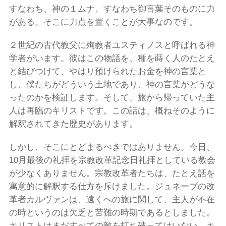
すなわち、神の１ムナ、すなわち御言葉そのものに力
がある。そこに力点を置くことが大事なのです。
２世紀の古代教父に殉教者ユスティノスと呼ばれる神
学者がいます。彼はこの物語を、種を蒔く人のたとえ
と結びつけて、やはり預けられたお金を神の言葉と
し、僕たちがどういう土地であり、神の言葉がどうな
ったのかを検証します。そして、旅から帰っていた主
人は再臨のキリストです。この話は、概ねそのように
解釈されてきた歴史があります。
しかし、そこにとどまるべきではありません。今日、
10月最後の礼拝を宗教改革記念日礼拝としている教会
が少なくありません。宗教改革者たちは、たとえ話を
寓意的に解釈する仕方を斥けました。ジュネーブの改
革者カルヴァンは、遠くへの旅に関して、主人が不在
の時というのは欠乏と苦難の時期であるとしました。
キリストはまだすべての敵を打ち破ってはいない、キ