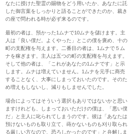
なたに授けた聖霊の賜物をどう用いたか、あなたに託
した御言葉をしっかりと語ることができたのか、裁き
の座で問われる時が必ず来るのです。
最初の者は、預かった1ムナで10ムナを儲けます。主
人は「良い僕だ。よくやった」とこの僕を褒め、十の
町の支配権を与えます。二番目の者は、1ムナで５ム
ナを稼ぎます。主人は五つの町の支配権を与えます。
そして他の者は、「これがあなたの1ムナです」と示
します。ムナは増えていません。1ムナを元手に商売
することなく、大事にしまっておいたのです。そのた
め増えもしないし、減りもしませんでした。
場合によってはそういう選択もありではないかと思い
ますけれども、しまっておいただけの僕は、「悪い僕
だ」と主人に叱られてしまうのです。彼は「あなたは
預けないものも取り立て、蒔かないものも刈り取られ
る厳しい方なので、恐ろしかったのです」と弁解しま