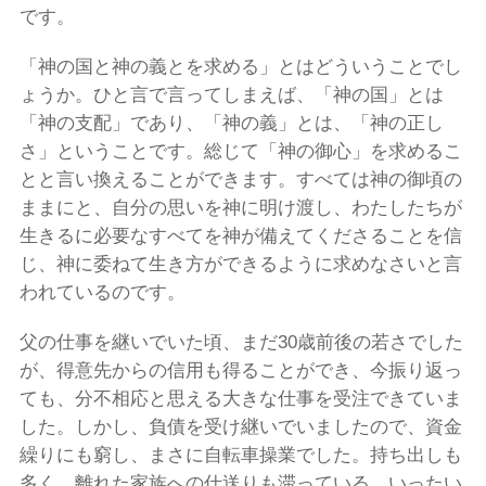
です。
「神の国と神の義とを求める」とはどういうことでし
ょうか。ひと言で言ってしまえば、「神の国」とは
「神の支配」であり、「神の義」とは、「神の正し
さ」ということです。総じて「神の御心」を求めるこ
とと言い換えることができます。すべては神の御頃の
ままにと、自分の思いを神に明け渡し、わたしたちが
生きるに必要なすべてを神が備えてくださることを信
じ、神に委ねて生き方ができるように求めなさいと言
われているのです。
父の仕事を継いでいた頃、まだ30歳前後の若さでした
が、得意先からの信用も得ることができ、今振り返っ
ても、分不相応と思える大きな仕事を受注できていま
した。しかし、負債を受け継いでいましたので、資金
繰りにも窮し、まさに自転車操業でした。持ち出しも
多く、離れた家族への仕送りも滞っている。いったい