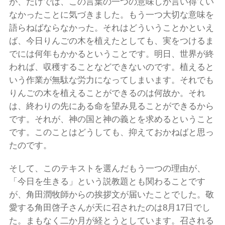
が、だけでは、この言葉の一つの意味しか言い得てい
なかったことに気づきました。もう一つ大切な意味を
語らねばならなかった。それはどういうことかといえ
ば、今日りんごの木を植えたとしても、実をつけるま
でには何年もかかるということです。明日、世界が終
われば、収穫することなどできないのです。植えると
いう作業が無駄な労力になってしまいます。それでも
りんごの木を植えることができるのは何故か。それ
は、終わりの先にある命を望み見ることができるから
です。それが、神の国と神の義とを求めるということ
です。このことはどうしても、抑えておかねばと思っ
たのです。
そして、このテキストを選んだもう一つの理由が、
「今日を生きる」という説教題とも関わることです
が、角田潤牧師からの挨拶文が届いたことでした。敬
愛する角田啓子さんが天に召されたのは8月17日でし
た。まもなく二か月が経とうとしています。召される