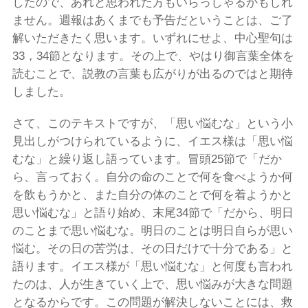
したので、あれと思われた方もいらっしゃるかもしれ
ません。週報はあくまでも予告だということは、ご了
解いただきたく思います。いずれにせよ、中心聖句は
33，34節となります。その上で、やはり御言葉全体を
読むことで、説教の言葉も広がりが出るのではと期待
しました。
さて、このテキストですが、「思い悩むな」という小
見出しがつけられているように、イエス様は「思い悩
むな」と繰り返し語っています。冒頭25節で「だか
ら、言っておく。自分の命のことで何を食べようか何
を飲もうかと、また自分の体のことで何を着ようかと
思い悩むな」と語り始め、末尾34節で「だから、明日
のことまで思い悩むな。明日のことは明日自らが思い
悩む。その日の苦労は、その日だけで十分である」と
語ります。イエス様が「思い悩むな」と何度も言われ
たのは、人が生きていく上で、思い悩みが大きな問題
となるからです。この問題が解決しないことには、救