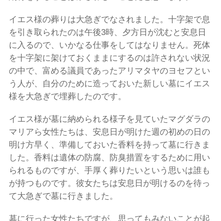
イエス様の葬りは大急ぎでなされました。十字架で息
を引き取られたのは午後3時、夕方日が沈むと安息日
に入るので、いかなる仕事をしてはなりません。死体
を十字架に架けておくままにするのは許されない状況
の中で、富める議員であったアリマタヤのヨセフとい
う人が、自分のために造っておいた新しい墓にイエス
様を大急ぎで埋葬したのです。
イエス様が墓に納められる様子を見ていたマグダラの
マリアら女性たちは、安息日が明けた週の初めの日の
明け方早く、準備しておいた香料を持って墓に行きま
した。香料は遺体の防腐、防臭措置をするために用い
られるものですが、手厚く葬りたいという思いは誰も
が持つものです。彼女たちは安息日が明けるのを待っ
て大急ぎで墓に行きました。
墓に行った女性たちですが、思ってもみないことが起