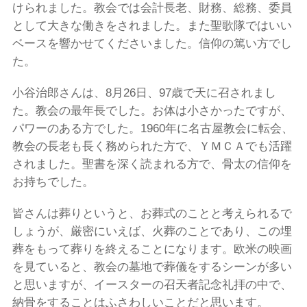
けられました。教会では会計長老、財務、総務、委員
として大きな働きをされました。また聖歌隊ではいい
ベースを響かせてくださいました。信仰の篤い方でし
た。
小谷治郎さんは、8月26日、97歳で天に召されまし
た。教会の最年長でした。お体は小さかったですが、
パワーのある方でした。1960年に名古屋教会に転会、
教会の長老も長く務められた方で、ＹＭＣＡでも活躍
されました。聖書を深く読まれる方で、骨太の信仰を
お持ちでした。
皆さんは葬りというと、お葬式のことと考えられるで
しょうが、厳密にいえば、火葬のことであり、この埋
葬をもって葬りを終えることになります。欧米の映画
を見ていると、教会の墓地で葬儀をするシーンが多い
と思いますが、イースターの召天者記念礼拝の中で、
納骨をすることはふさわしいことだと思います。