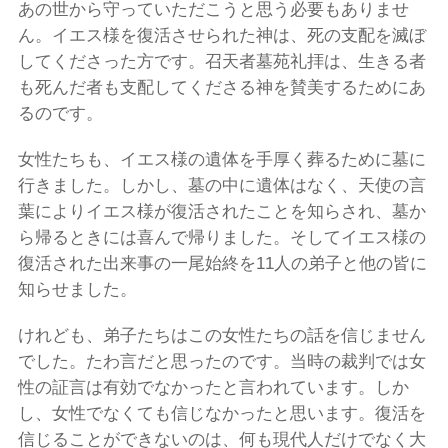
あの世から守っていただこうと思う必要もありませ
ん。イエス様を復活させられた神は、死の支配を滅ぼ
してくださった方です。召天者墓苑礼拝は、生きる者
も死んだ者も支配してくださる神を賛美するためにあ
るのです。
女性たちも、イエス様の遺体を手厚く葬るために墓に
行きました。しかし、墓の中に遺体はなく、天使の言
葉によりイエス様が復活されたことを知らされ、墓か
ら帰るときには喜んで帰りました。そしてイエス様の
復活された出来事の一尾始終を11人の弟子と他の皆に
知らせました。
けれども、弟子たちはこの女性たちの話を信じません
でした。たわ言だと思ったのです。当時の裁判では女
性の証言は有効でなかったと言われています。しか
し、女性でなくても信じなかったと思います。復活を
信じることができないのは、何も現代人だけでなく大